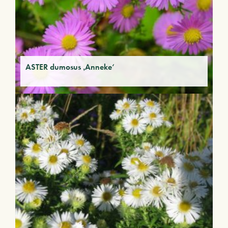
ASTER dumosus ‚Anneke‘