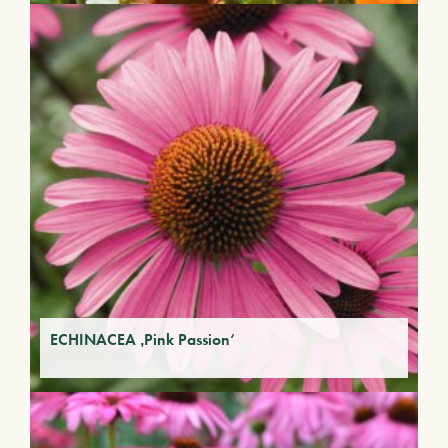
ECHINACEA ‚Pink Passion‘