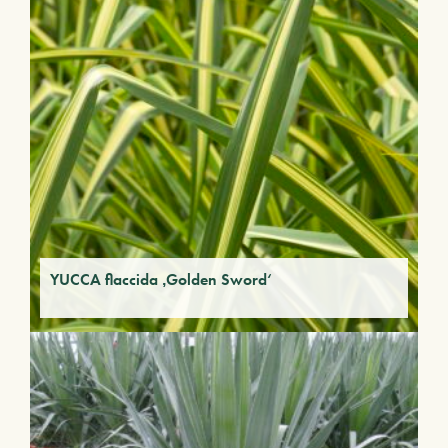
YUCCA flaccida ‚Golden Sword‘