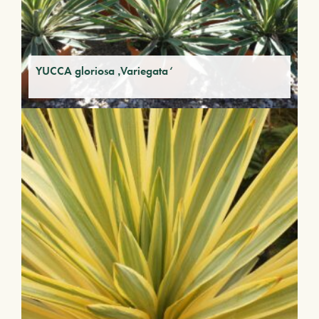
YUCCA gloriosa ‚Variegata‘