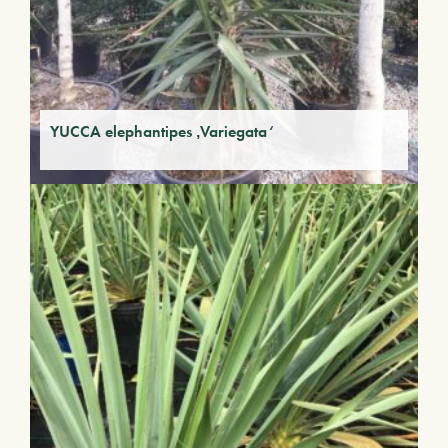
YUCCA elephantipes ‚Variegata‘