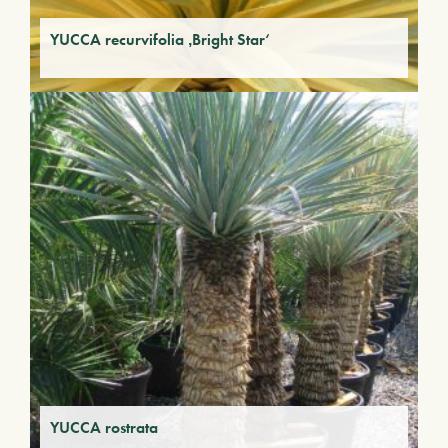
YUCCA recurvifolia ‚Bright Star‘
YUCCA rostrata