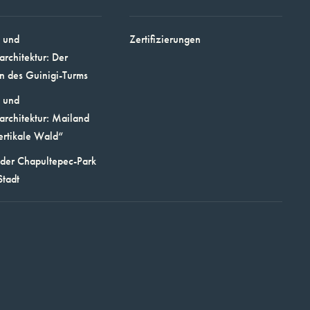
 und
Zertifizierungen
architektur: Der
n des Guinigi-Turms
 und
architektur: Mailand
ertikale Wald“
 der Chapultepec-Park
Stadt