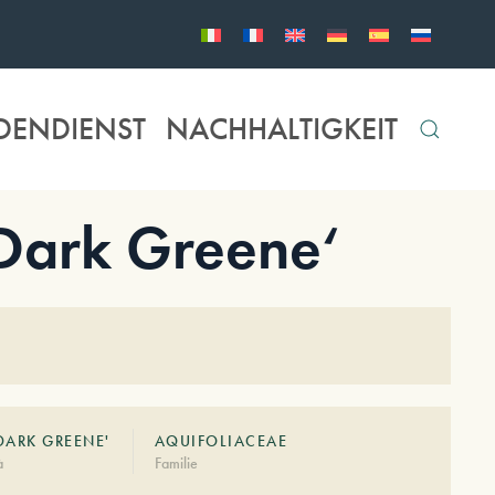
DENDIENST
NACHHALTIGKEIT
‚Dark Greene‘
DARK GREENE'
AQUIFOLIACEAE
à
Familie