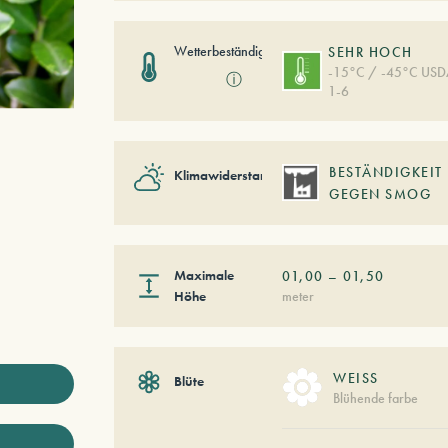
Wetterbeständigkeit
SEHR HOCH
-15°C / -45°C US
ⓘ
1-6
BESTÄNDIGKEIT
Klimawiderstand
GEGEN SMOG
Maximale
01,00
–
01,50
Höhe
meter
WEISS
Blüte
Blühende farbe