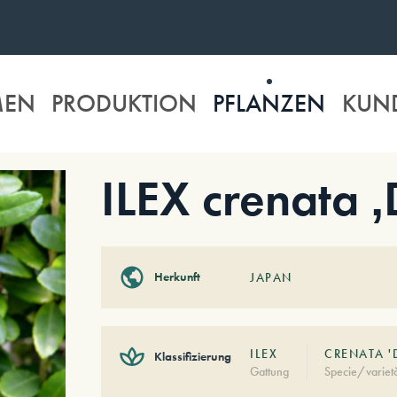
MEN
PRODUKTION
PFLANZEN
KUN
ILEX crenata 
Herkunft
JAPAN
ILEX
CRENATA '
Klassifizierung
Gattung
Specie/variet