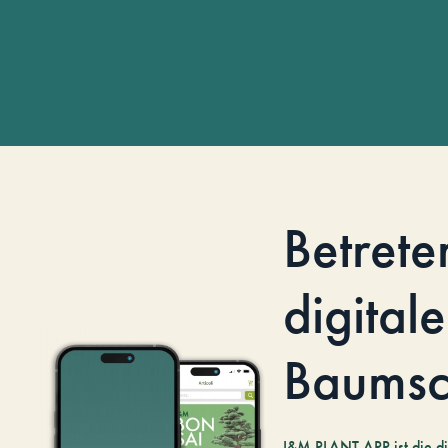
Betrete
digitale
Baumsc
I&M PLANT.APP ist die di