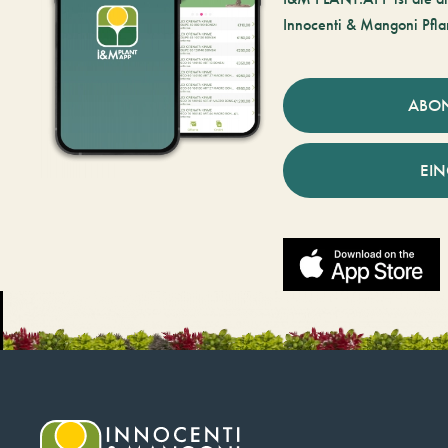
Innocenti & Mangoni Pfla
ABO
EI