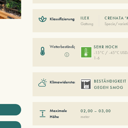
ILEX
CRENATA '
Klassifizierung
Gattung
Specie/variet
Wetterbeständigkeit
SEHR HOCH
-15°C / -45°C US
ⓘ
1-6
BESTÄNDIGKEIT
Klimawiderstand
GEGEN SMOG
Maximale
02,00
–
03,00
Höhe
meter