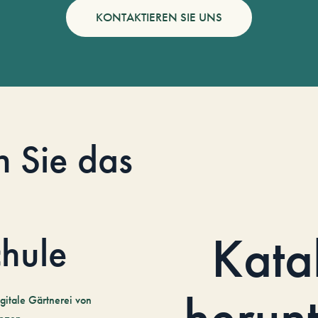
KONTAKTIEREN SIE UNS
n Sie das
Kata
hule
herun
gitale Gärtnerei von