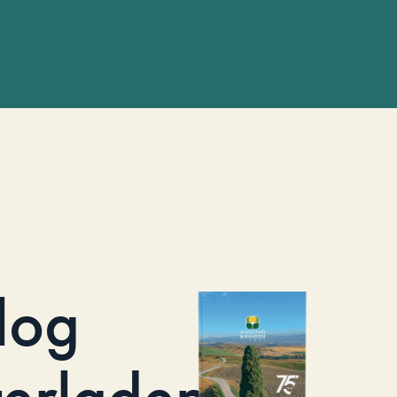
log
terladen