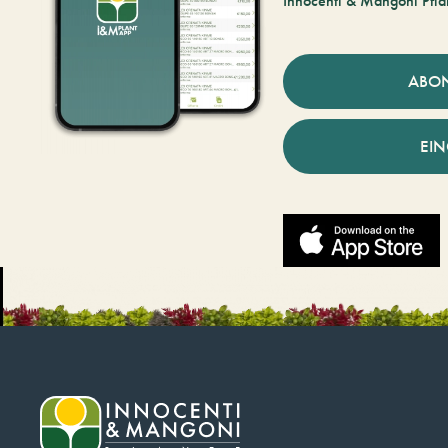
Innocenti & Mangoni Pfla
ABO
EI