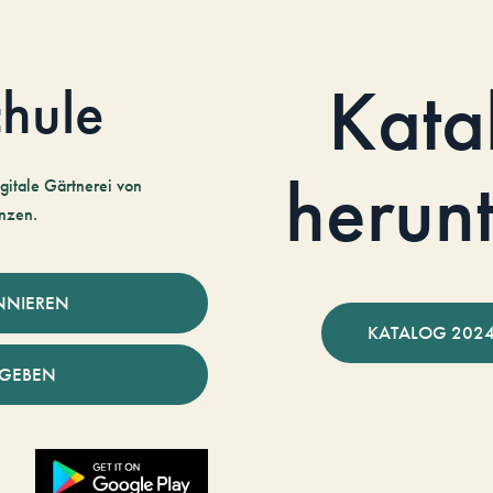
Kata
hule
herun
gitale Gärtnerei von
nzen.
NNIEREN
KATALOG 2024
NGEBEN