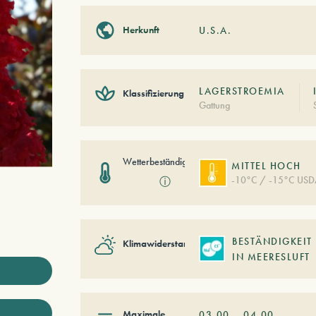
Herkunft
U.S.A.
LAGERSTROEMIA
Klassifizierung
Gattung
Wetterbeständigkeit
MITTEL HOCH
-10°C / -15°C USD
ⓘ
BESTÄNDIGKEIT
Klimawiderstand
IN MEERESLUFT
Maximale
03,00
–
04,00