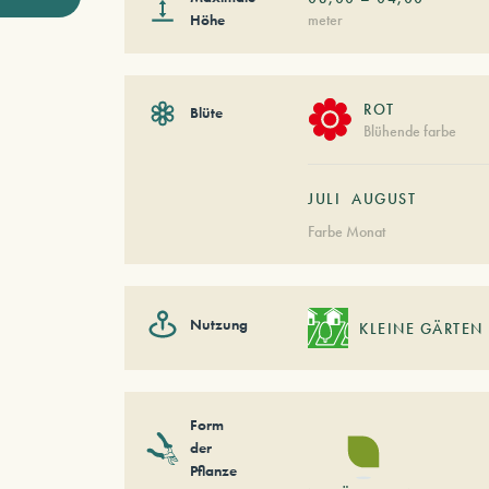
Höhe
meter
ROT
Blüte
Blühende farbe
JULI
AUGUST
Farbe Monat
Nutzung
KLEINE GÄRTEN
Form
der
Pflanze