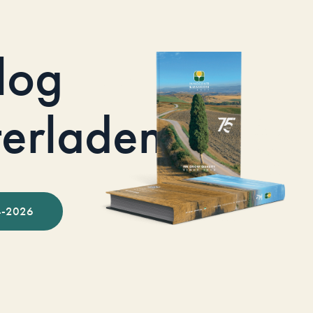
log
terladen
-2026