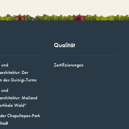
Qualität
 und
Zertifizierungen
architektur: Der
n des Guinigi-Turms
 und
architektur: Mailand
ertikale Wald“
 der Chapultepec-Park
Stadt