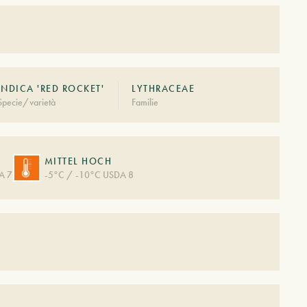
INDICA 'RED ROCKET'
LYTHRACEAE
Specie/varietà
Familie
MITTEL HOCH
A 7
-5°C / -10°C USDA 8