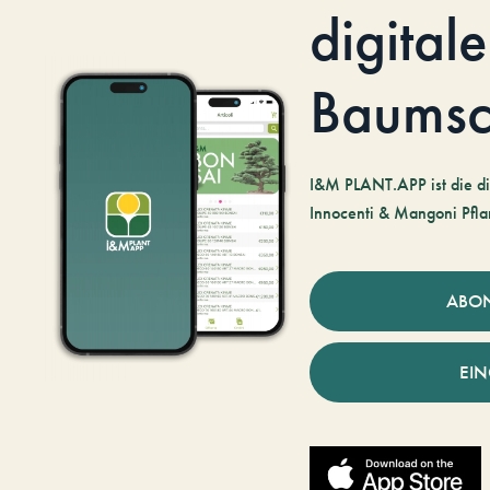
digitale
Baumsc
I&M PLANT.APP ist die di
Innocenti & Mangoni Pfla
ABO
EI