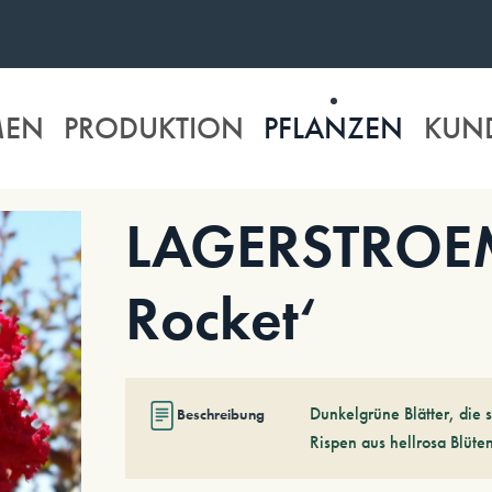
MEN
PRODUKTION
PFLANZEN
KUN
LAGERSTROEMI
Rocket‘
Dunkelgrüne Blätter, die 
Beschreibung
Rispen aus hellrosa Blüten