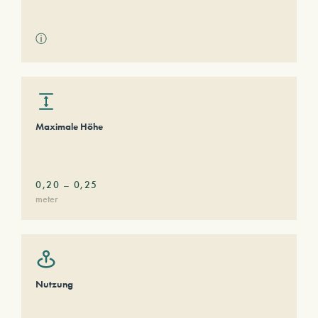
ⓘ
Maximale Höhe
0,20
–
0,25
meter
Nutzung