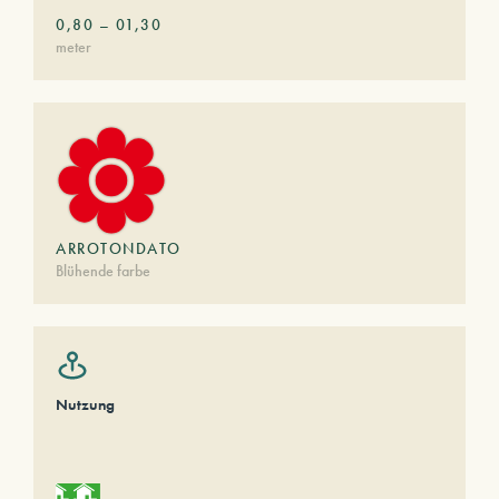
0,80
–
01,30
meter
ARROTONDATO
Blühende farbe
Nutzung