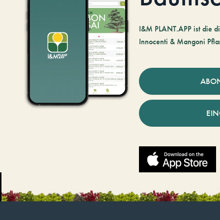
I&M PLANT.APP ist die di
Innocenti & Mangoni Pfla
ABO
EI