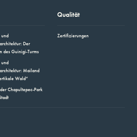
Qualität
 und
Zertifizierungen
architektur: Der
n des Guinigi-Turms
 und
architektur: Mailand
ertikale Wald“
 der Chapultepec-Park
Stadt