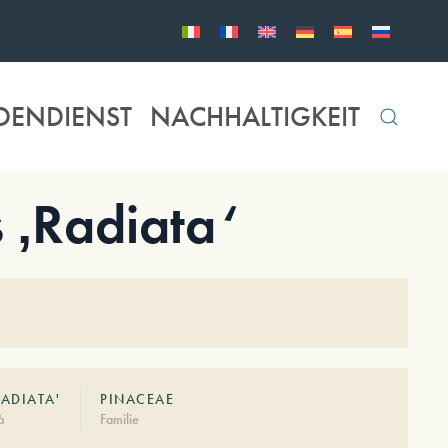
DENDIENST
NACHHALTIGKEIT
 ‚Radiata‘
RADIATA'
PINACEAE
à
Familie