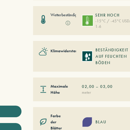
Wetterbeständigkeit
SEHR HOCH
-15°C / -45°C US
ⓘ
1-6
BESTÄNDIGKEIT
Klimawiderstand
AUF FEUCHTEN
BÖDEN
Maximale
02,00
–
03,00
Höhe
meter
Farbe
der
BLAU
Blätter