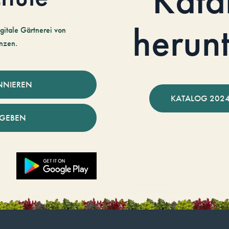
herun
gitale Gärtnerei von
nzen.
NNIEREN
KATALOG 2024
NGEBEN