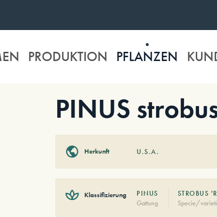
MEN
PRODUKTION
PFLANZEN
KUN
PINUS strobus
Herkunft
U.S.A.
PINUS
STROBUS '
Klassifizierung
Gattung
Specie/variet