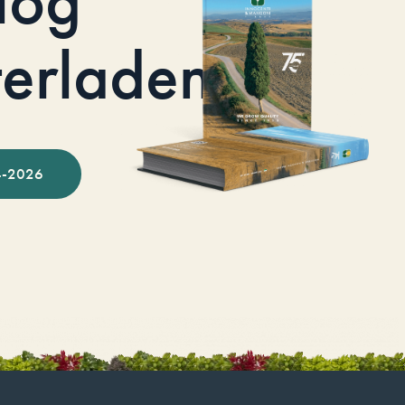
terladen
-2026