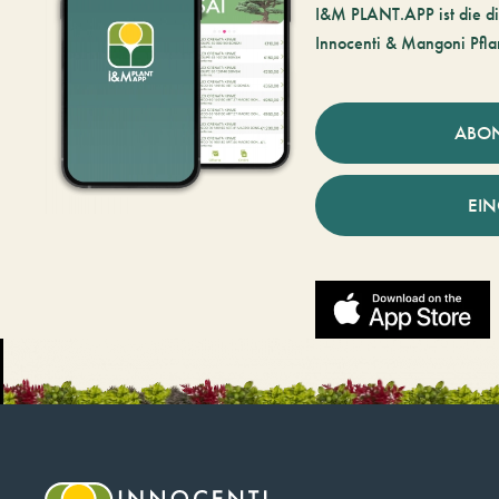
I&M PLANT.APP ist die di
Innocenti & Mangoni Pfla
ABO
EI