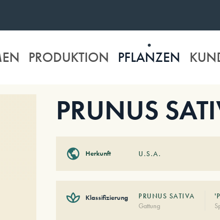
MEN
PRODUKTION
PFLANZEN
KUN
PRUNUS SATIV
Herkunft
U.S.A.
PRUNUS SATIVA
'
Klassifizierung
Gattung
S