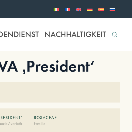
DENDIENST
NACHHALTIGKEIT
A ‚President‘
PRESIDENT'
ROSACEAE
pecie/varietà
Familie