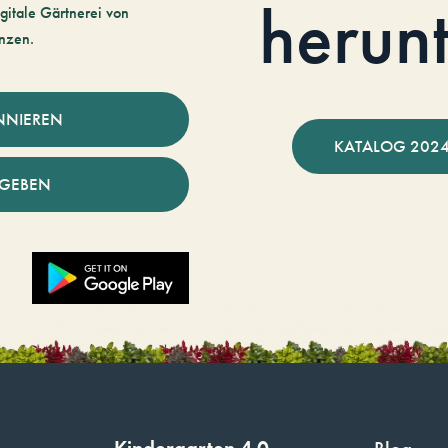
herun
gitale Gärtnerei von
nzen.
NNIEREN
KATALOG 2024
NGEBEN