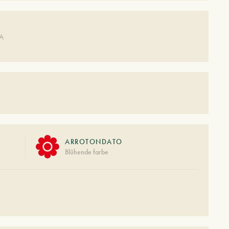
DA
ARROTONDATO
Blühende farbe