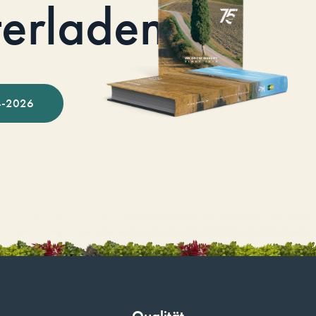
terladen
-2026