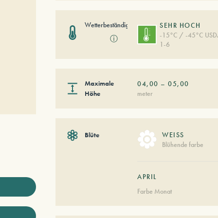
Wetterbeständigkeit
SEHR HOCH
-15°C / -45°C US
ⓘ
1-6
Maximale
04,00
–
05,00
Höhe
meter
Blüte
WEISS
Blühende farbe
APRIL
Farbe Monat