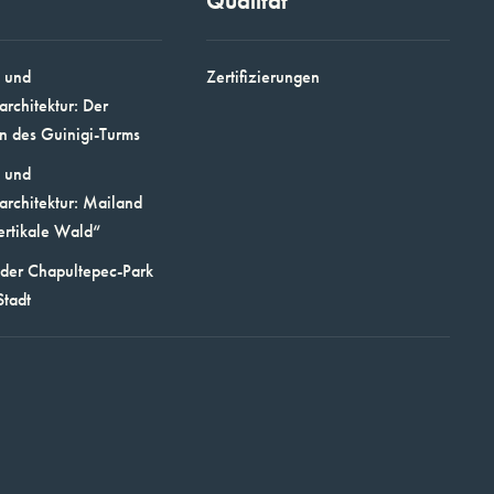
Qualität
 und
Zertifizierungen
architektur: Der
n des Guinigi-Turms
 und
architektur: Mailand
ertikale Wald“
 der Chapultepec-Park
Stadt