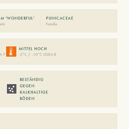
M 'WONDERFUL'
PUNICACEAE
età
Familie
MITTEL HOCH
A 7
-5°C / -10°C USDA 8
BESTÄNDIG
GEGEN
KALKHALTIGE
BÖDEN