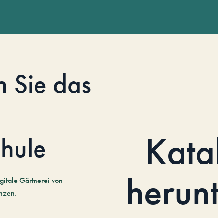
n Sie das
Kata
hule
herun
gitale Gärtnerei von
nzen.