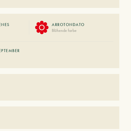
ENES
ARROTONDATO
Blühende farbe
EPTEMBER