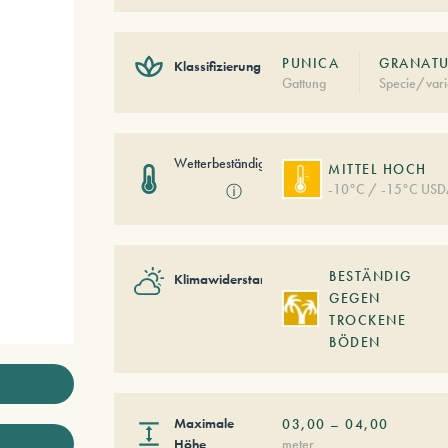
PUNICA
GRANATU
Klassifizierung
Gattung
Specie/vari
Wetterbeständigkeit
MITTEL HOCH
-10°C / -15°C USD
ⓘ
BESTÄNDIG
Klimawiderstand
GEGEN
TROCKENE
BÖDEN
Maximale
03,00
–
04,00
Höhe
meter