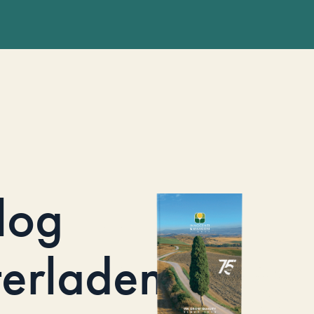
log
terladen