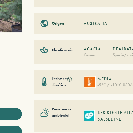
Origen
AUSTRALIA
ACACIA
DEALBATA
Clasificación
Género
Specie/vari
Resistencia
ⓘ
MEDIA
climática
-5°C / -10°C USDA
Resistencia
RESISTENTE ALL
ambiental
SALSEDINE