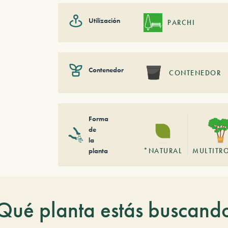
Utilización
PARCHI
Contenedor
CONTENEDOR
Forma
de
la
planta
*NATURAL
MULTITR
Qué planta estás buscand