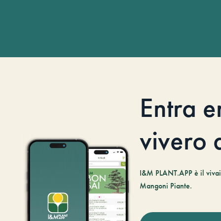
Entra e
vivero d
I&M PLANT.APP è il vivaio
Mangoni Piante.