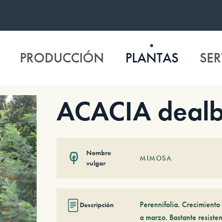
PRODUCCIÓN
PLANTAS
SER
ACACIA dealb
Nombre
MIMOSA
vulgar
Perennifolia. Crecimiento 
Descripción
a marzo. Bastante resistent