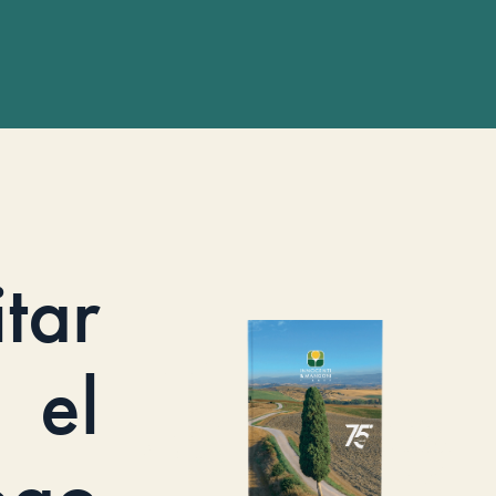
itar
el