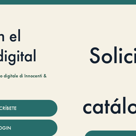
n el
Solic
igital
 digitale di Innocenti &
catál
CRÍBETE
OGIN