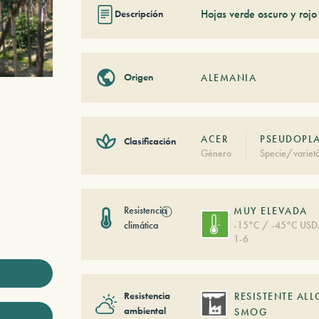
Hojas verde oscuro y rojo 
Descripción
Origen
ALEMANIA
ACER
PSEUDOPLA
Clasificación
Género
Specie/variet
Resistencia
ⓘ
MUY ELEVADA
climática
-15°C / -45°C US
1-6
Resistencia
RESISTENTE ALL
ambiental
SMOG