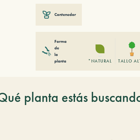
Contenedor
Forma
de
la
planta
*NATURAL
TALLO A
Qué planta estás buscand