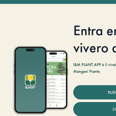
Entra e
vivero d
I&M PLANT.APP è il vivaio
Mangoni Piante.
SUS
L