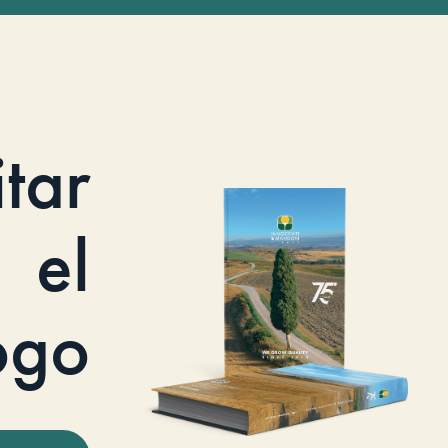
itar
el
ogo