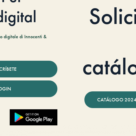
Solic
igital
 digitale di Innocenti &
catál
CRÍBETE
OGIN
CATÁLOGO 2024