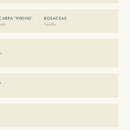
ARPA 'VIKING'
ROSACEAE
età
Familia
DA
A