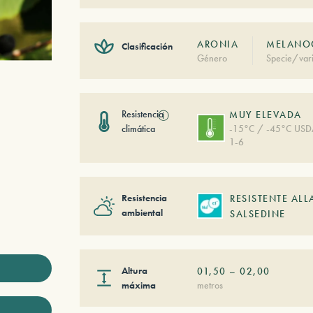
ARONIA
MELANOC
Clasificación
Género
Specie/vari
Resistencia
ⓘ
MUY ELEVADA
climática
-15°C / -45°C US
1-6
Resistencia
RESISTENTE ALL
ambiental
SALSEDINE
Altura
01,50
–
02,00
máxima
metros