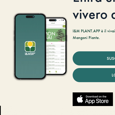
vivero d
I&M PLANT.APP è il vivaio
Mangoni Piante.
SUS
L