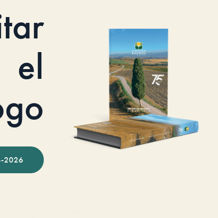
itar
el
ogo
-2026