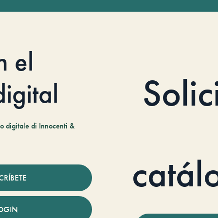
n el
Solic
igital
 digitale di Innocenti &
catál
CRÍBETE
OGIN