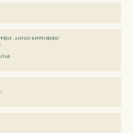
PROF. ANTON KIPPENBERG'
à
ITAE
DA