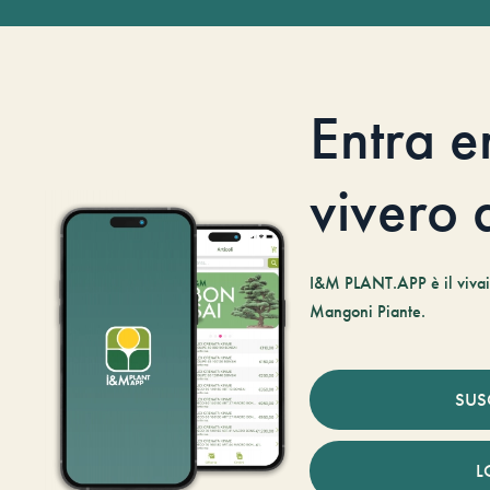
Entra e
vivero d
I&M PLANT.APP è il vivaio
Mangoni Piante.
SUS
L