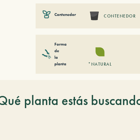
Contenedor
CONTENEDOR
Forma
de
la
planta
*NATURAL
Qué planta estás buscand