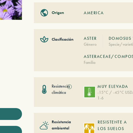
Origen
AMERICA
ASTER
DOMOSUS '
Clasificación
Género
Specie/variet
ASTERACEAE/COMPOS
Familia
Resistencia
ⓘ
MUY ELEVADA
climática
-15°C / -45°C US
1-6
Resistencia
RESISTENTE A
ambiental
LOS SUELOS