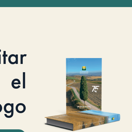
itar
el
ogo