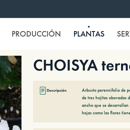
PRODUCCIÓN
PLANTAS
SER
CHOISYA tern
Arbusto perennifolio de p
Descripción
de tres hojitas obovadas 
ancho que se desarrollan 
hojas como las flores tie