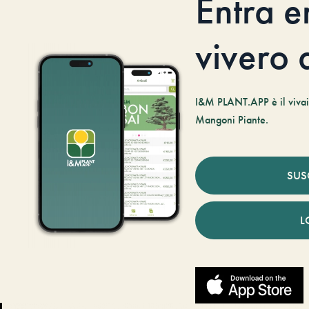
Entra e
vivero d
I&M PLANT.APP è il vivaio
Mangoni Piante.
SUS
L