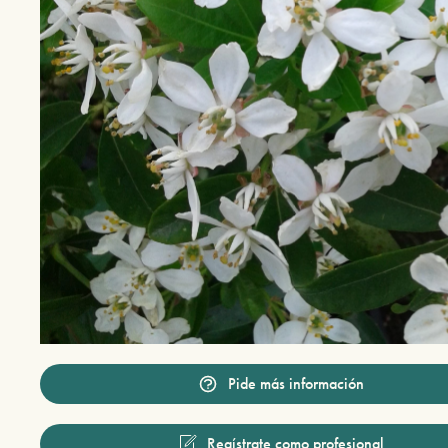
Pide más información
Regístrate como profesional