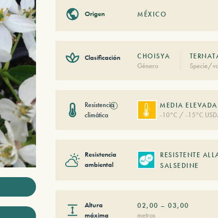
Origen
MÉXICO
CHOISYA
TERNAT
Clasificación
Género
Specie/va
Resistencia
ⓘ
MEDIA ELEVADA
climática
-10°C / -15°C USD
Resistencia
RESISTENTE ALL
ambiental
SALSEDINE
Altura
02,00
–
03,00
máxima
metros