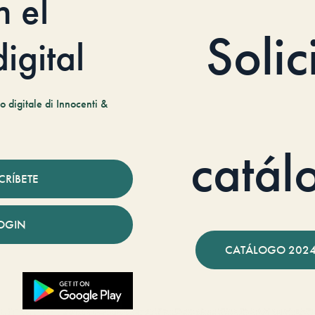
n el
Solic
igital
 digitale di Innocenti &
catál
CRÍBETE
OGIN
CATÁLOGO 2024