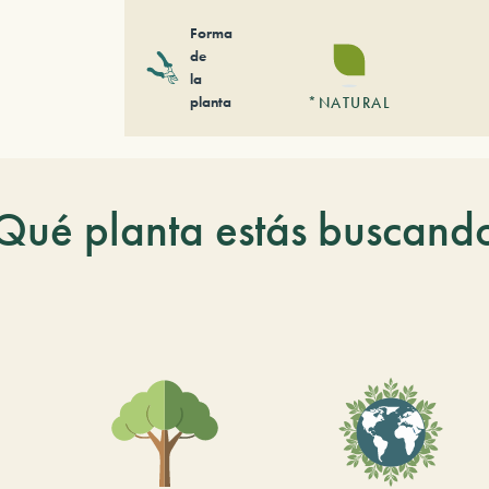
Forma
de
la
planta
*NATURAL
Qué planta estás buscand