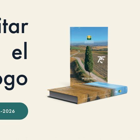
itar
el
ogo
-2026