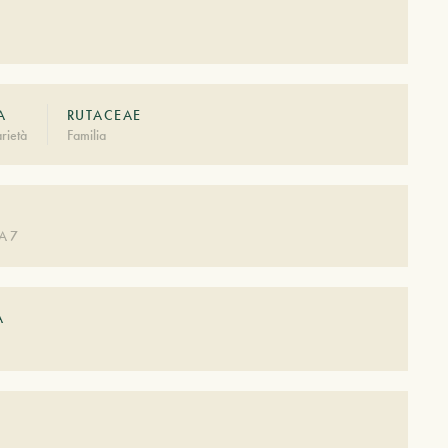
A
RUTACEAE
rietà
Familia
A 7
A