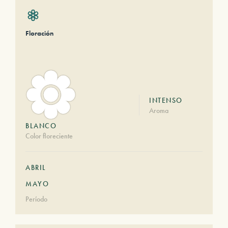
Floración
INTENSO
Aroma
BLANCO
Color floreciente
ABRIL
MAYO
Período