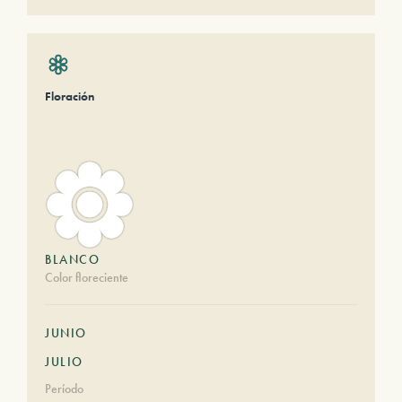
Floración
BLANCO
Color floreciente
JUNIO
JULIO
Período