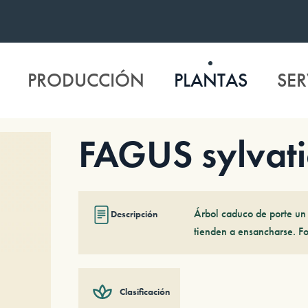
PRODUCCIÓN
PLANTAS
SER
FAGUS sylvat
Árbol caduco de porte un
Descripción
tienden a ensancharse. Fol
Clasificación