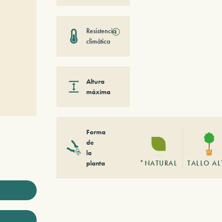
Resistencia
ⓘ
climática
Altura
máxima
Forma
de
la
planta
*NATURAL
TALLO A