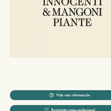
Pide más información
Regístrate como profesional