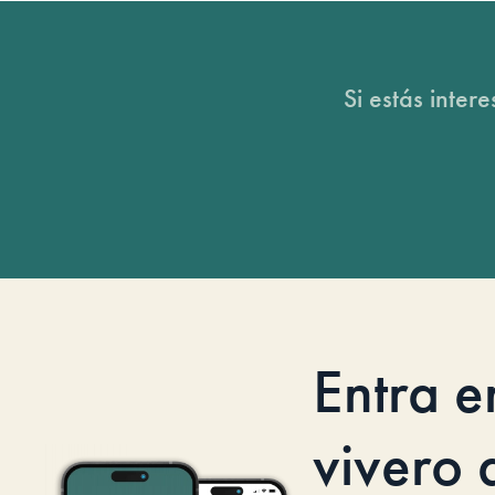
Si estás inter
Entra e
vivero d