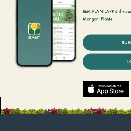
I&M PLANT.APP è il vivaio
Mangoni Piante.
SUS
L