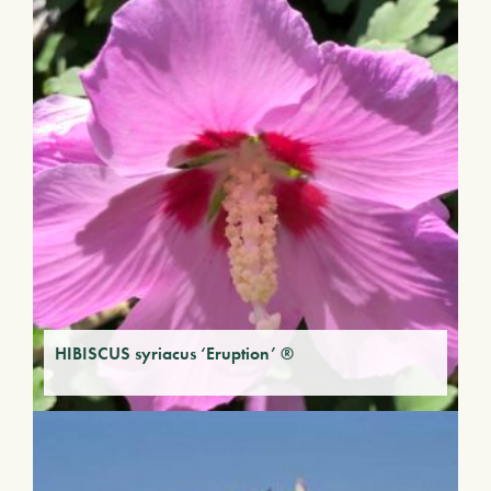
HIBISCUS syriacus ‘Eruption’ ®