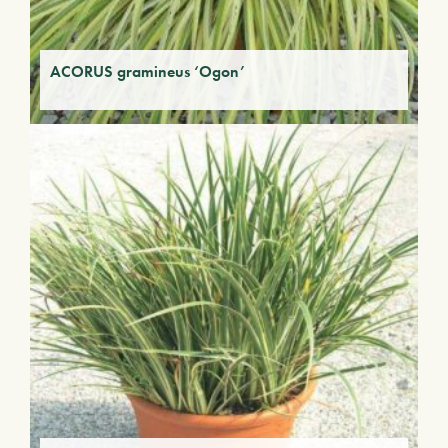
ACORUS gramineus ‘Ogon’