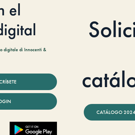
n el
Solic
igital
 digitale di Innocenti &
catál
CRÍBETE
OGIN
CATÁLOGO 2024