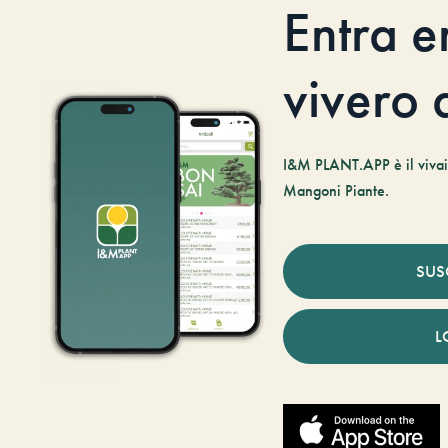
Entra e
vivero d
I&M PLANT.APP è il vivaio
Mangoni Piante.
SUS
L