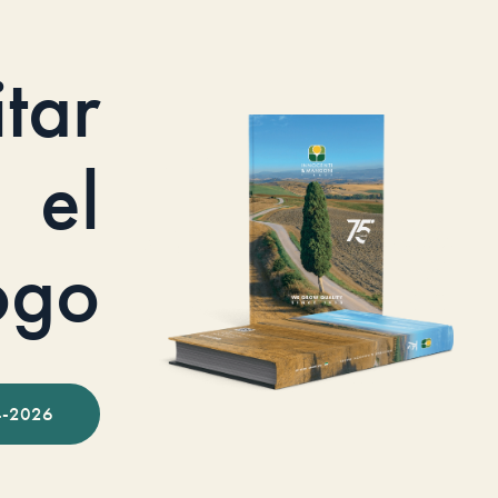
itar
el
ogo
-2026