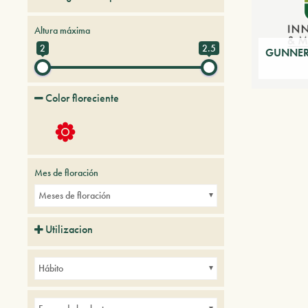
Sin categoría
Altura máxima
2
2.5
GUNNER
Color floreciente
Mes de floración
Meses de floración
Utilizacion
Parques
Hábito