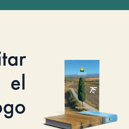
itar
el
ogo