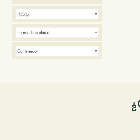
Balcones
Borduras
Hábito
Pequeños jardines
Forma de la planta
Contenedor
¿