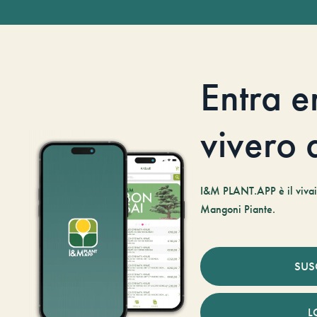
Entra e
vivero d
I&M PLANT.APP è il vivaio
Mangoni Piante.
SUS
L