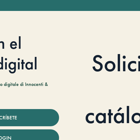
n el
Solic
igital
 digitale di Innocenti &
catál
CRÍBETE
OGIN