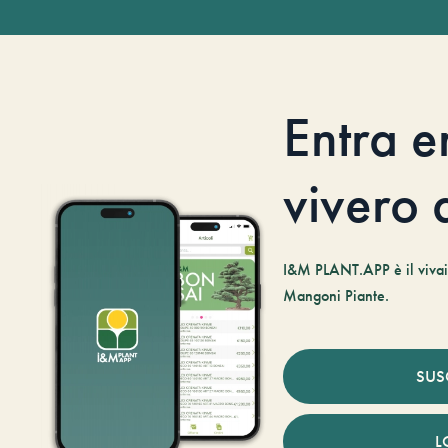
Entra e
vivero d
I&M PLANT.APP è il vivaio
Mangoni Piante.
SUS
L