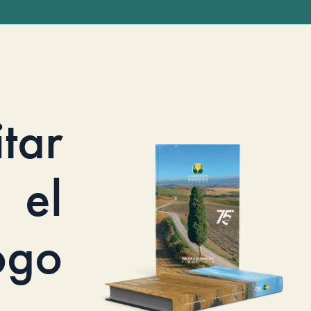
itar
el
ogo