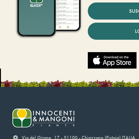
SUS
L
Via del Girone, 17 - 51100 - Chiazzano (Pistoia) ITALIA