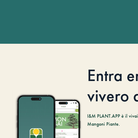
Entra e
vivero d
I&M PLANT.APP è il vivaio
Mangoni Piante.