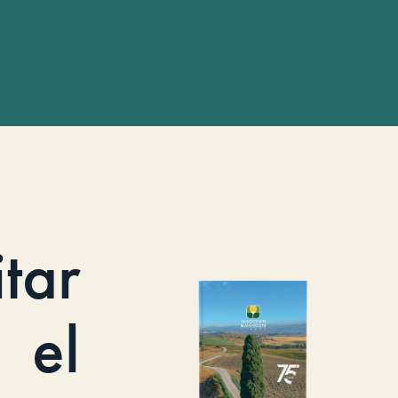
itar
el