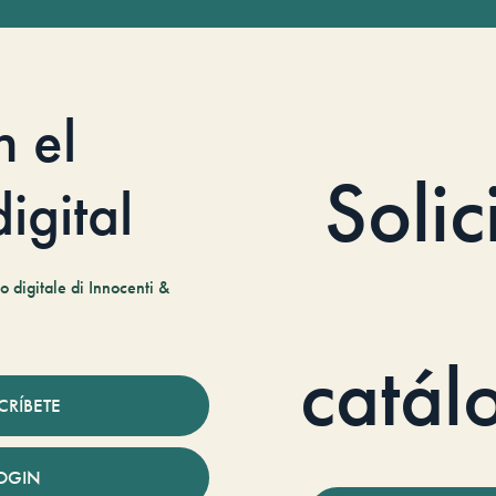
n el
Solic
igital
 digitale di Innocenti &
catál
CRÍBETE
OGIN