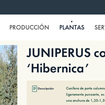
PRODUCCIÓN
PLANTAS
SER
JUNIPERUS c
‘Hibernica’
Conífera de porte columna
Descripción
ligeramente punzante, es 
una anchura de 1,20-1,5