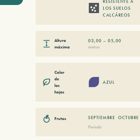
RESISTENTE A
LOS SUELOS
CALCÁREOS
Altura
03,00
–
05,00
máxima
metros
Color
de
AZUL
las
hojas
SEPTIEMBRE
OCTUBRE
Frutos
Período