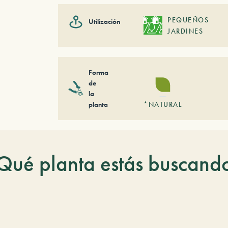
PEQUEÑOS
Utilización
JARDINES
Forma
de
la
planta
*NATURAL
Qué planta estás buscand