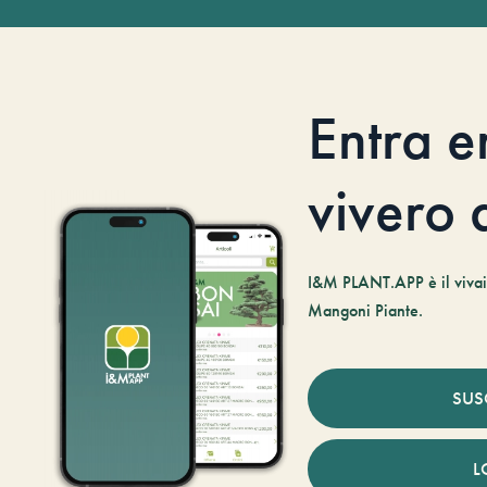
Entra e
vivero d
I&M PLANT.APP è il vivaio
Mangoni Piante.
SUS
L