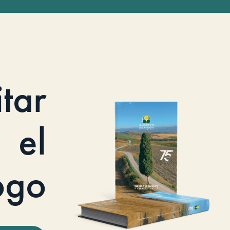
itar
el
ogo