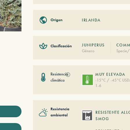
Origen
IRLANDA
JUNIPERUS
COMMU
Clasificación
Género
Specie/
Resistencia
ⓘ
MUY ELEVADA
climática
-15°C / -45°C US
1-6
Resistencia
RESISTENTE ALL
ambiental
SMOG