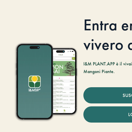
Entra e
vivero d
I&M PLANT.APP è il vivaio
Mangoni Piante.
SUS
L