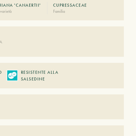
NIANA 'CANAERTII'
CUPRESSACEAE
varietà
Familia
DA
O
RESISTENTE ALLA
SALSEDINE