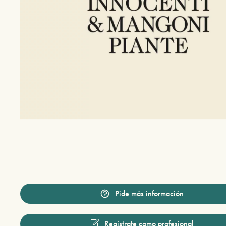
Pide más información
Regístrate como profesional