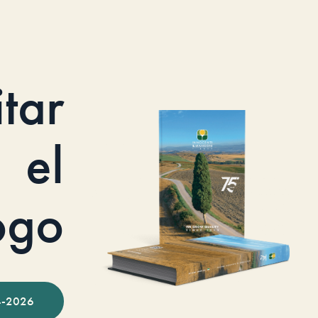
itar
el
ogo
-2026