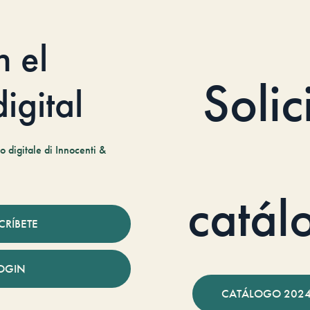
n el
Solic
igital
 digitale di Innocenti &
catál
CRÍBETE
OGIN
CATÁLOGO 2024