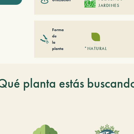
JARDINES
Forma
de
la
planta
*NATURAL
Qué planta estás buscand