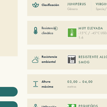
JUNIPERUS
VIRGI
Clasificación
Género
Specie/
Resistencia
ⓘ
MUY ELEVADA
climática
-15°C / -45°C US
1-6
Resistencia
RESISTENTE ALL
ambiental
SMOG
Altura
03,00
–
04,00
máxima
metros
PEQUEÑOS
Utilización