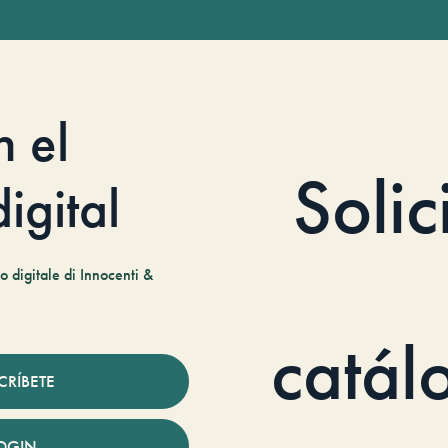
n el
Solic
igital
 digitale di Innocenti &
catál
CRÍBETE
OGIN