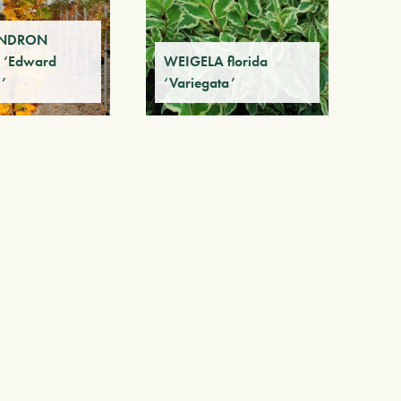
ENDRON
ra ‘Edward
WEIGELA florida
’
‘Variegata’