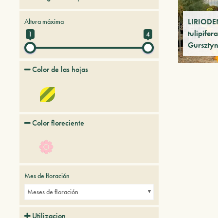
Arboles y arbustos de hoja caduca
LIRIOD
Altura máxima
tulipife
1
4
Gursztyn
Color de las hojas
Color floreciente
Mes de floración
Meses de floración
Utilizacion