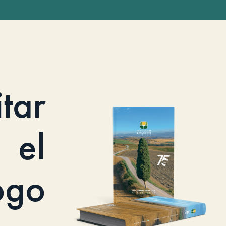
itar
el
ogo