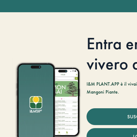
Entra e
vivero d
I&M PLANT.APP è il vivaio
Mangoni Piante.
SUS
L