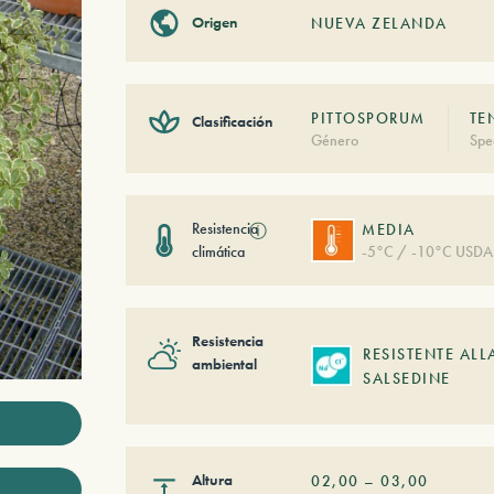
Origen
NUEVA ZELANDA
PITTOSPORUM
TE
Clasificación
Género
Spe
Resistencia
ⓘ
MEDIA
climática
-5°C / -10°C USDA
Resistencia
RESISTENTE ALL
ambiental
SALSEDINE
Altura
02,00
–
03,00