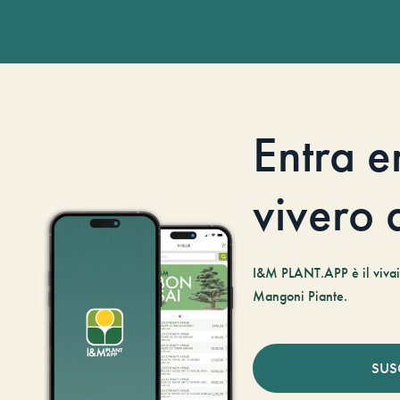
Entra e
vivero d
I&M PLANT.APP è il vivaio
Mangoni Piante.
SUS