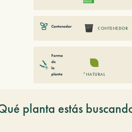
Contenedor
CONTENEDOR
Forma
de
la
planta
*NATURAL
Qué planta estás buscand