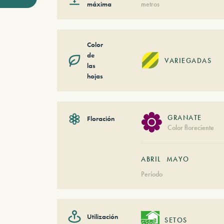
máxima
metros
Color
de
VARIEGADAS
las
hojas
GRANATE
Floración
Color floreciente
ABRIL
MAYO
Período
Utilización
SETOS