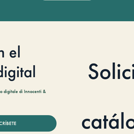
n el
Solic
igital
 digitale di Innocenti &
catál
CRÍBETE