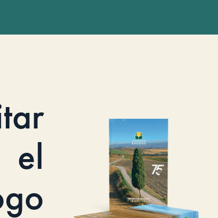
itar
el
ogo