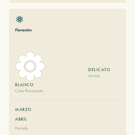
Floración
DELICATO
Aroma
BLANCO
Color floreciente
MARZO
ABRIL
Período