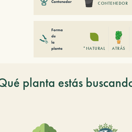
Contenedor
CONTENEDOR
Forma
de
la
planta
*NATURAL
ATRÁS
Qué planta estás buscand