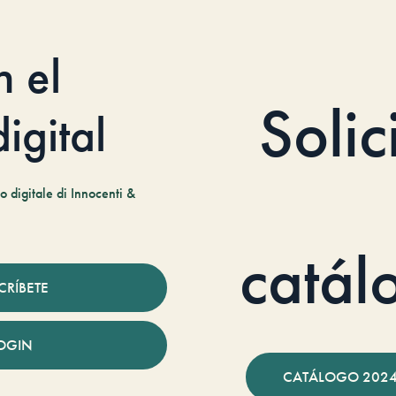
n el
Solic
igital
 digitale di Innocenti &
catál
CRÍBETE
OGIN
CATÁLOGO 2024