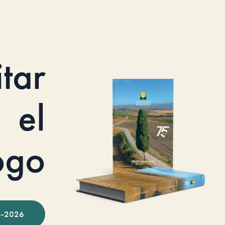
itar
el
ogo
-2026