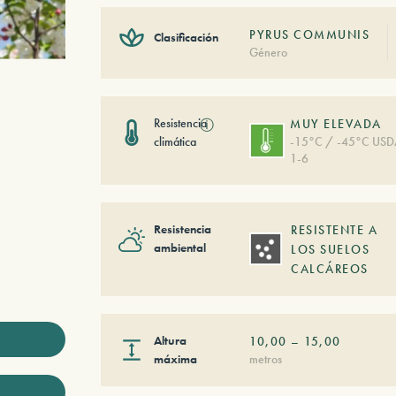
PYRUS COMMUNIS
Clasificación
Género
Resistencia
ⓘ
MUY ELEVADA
climática
-15°C / -45°C US
1-6
Resistencia
RESISTENTE A
ambiental
LOS SUELOS
CALCÁREOS
Altura
10,00
–
15,00
máxima
metros