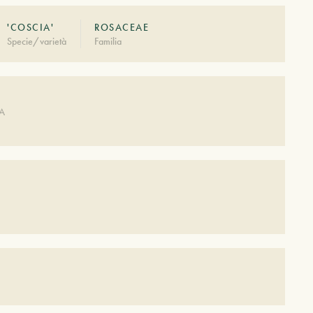
'COSCIA'
ROSACEAE
Specie/varietà
Familia
DA