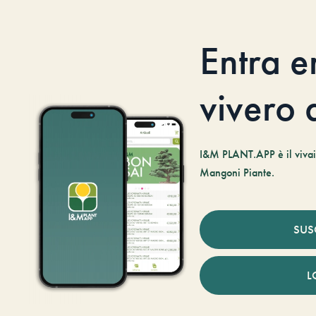
Entra e
vivero d
I&M PLANT.APP è il vivaio
Mangoni Piante.
SUS
L