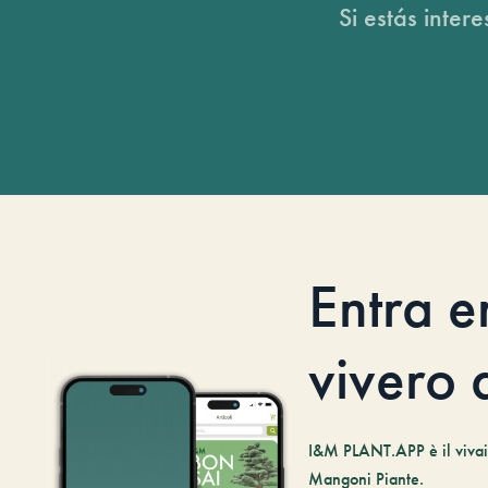
Si estás inter
Entra e
vivero d
I&M PLANT.APP è il vivaio
Mangoni Piante.