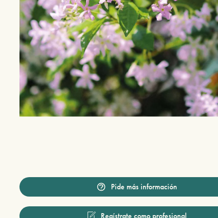
Pide más información
Regístrate como profesional