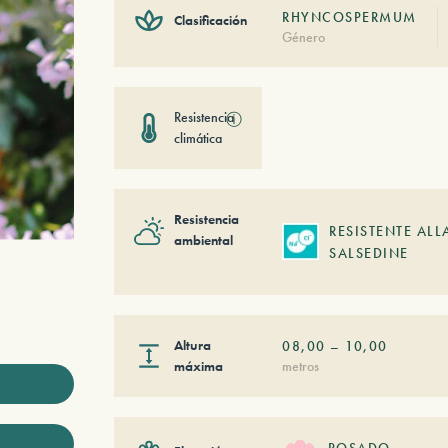
RHYNCOSPERMUM
Clasificación
Género
Resistencia
ⓘ
climática
Resistencia
RESISTENTE ALL
ambiental
SALSEDINE
Altura
08,00
–
10,00
máxima
metros
ROSADO