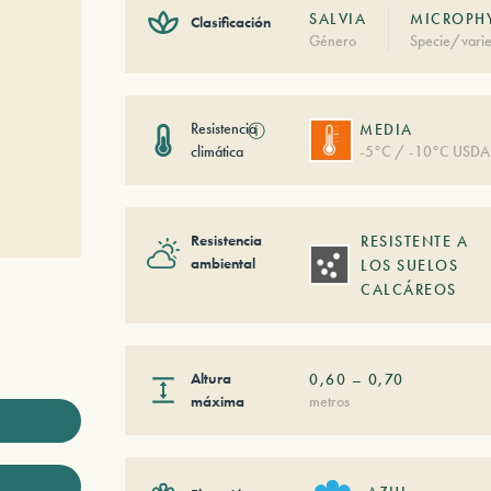
SALVIA
MICROPHY
Clasificación
Género
Specie/varie
Resistencia
ⓘ
MEDIA
climática
-5°C / -10°C USDA
Resistencia
RESISTENTE A
ambiental
LOS SUELOS
CALCÁREOS
Altura
0,60
–
0,70
máxima
metros