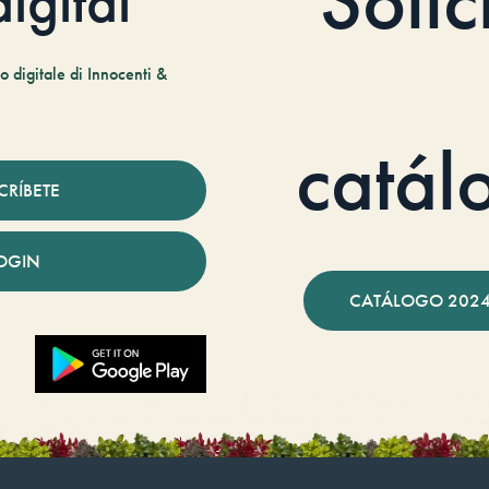
Solic
igital
 digitale di Innocenti &
catál
CRÍBETE
OGIN
CATÁLOGO 2024