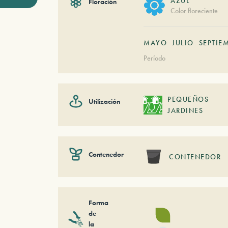
AZUL
Floración
Color floreciente
MAYO
JULIO
SEPTIE
Período
PEQUEÑOS
Utilización
JARDINES
Contenedor
CONTENEDOR
Forma
de
la