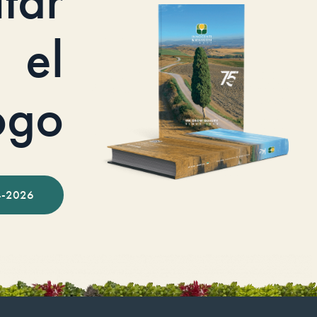
itar
el
ogo
-2026