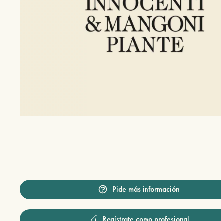
Pide más información
Regístrate como profesional