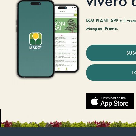
vivero d
I&M PLANT.APP è il vivaio
Mangoni Piante.
SUS
L