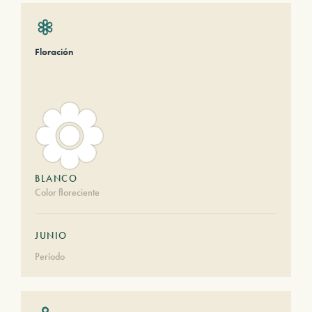
Floración
BLANCO
Color floreciente
JUNIO
Período