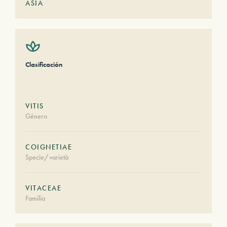
ASIA
Clasificación
VITIS
Género
COIGNETIAE
Specie/varietà
VITACEAE
Familia