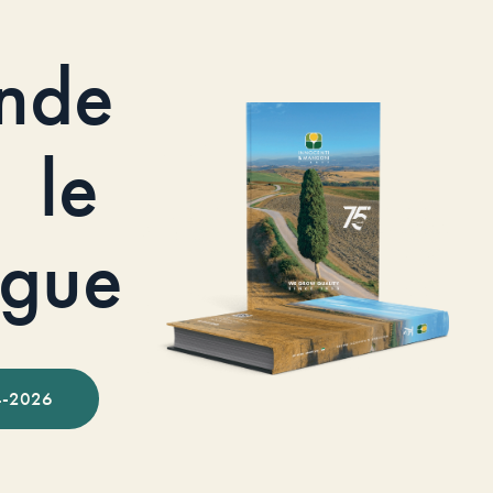
nde
le
ogue
-2026