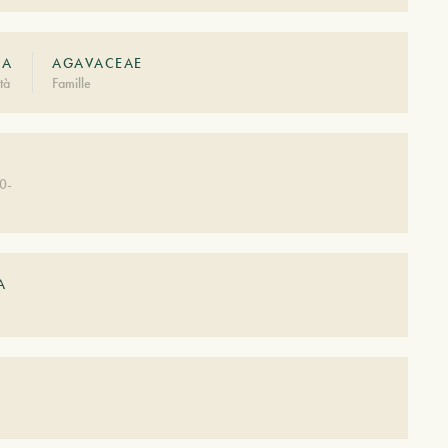
NA
AGAVACEAE
tà
Famille
0-
A