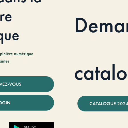
re
Dema
que
pinière numérique
antes.
catal
IVEZ-VOUS
OGIN
CATALOGUE 2024