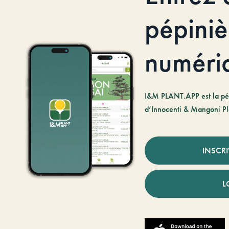
pépiniè
numéri
I&M PLANT.APP est la pé
d’Innocenti & Mangoni Pl
INSCR
L