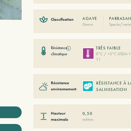
AGAVE
PARRASA
Classification
Genre
Specie/varie
Résistance
ⓘ
TRÈS FAIBLE
climatique
0°C / +5°C USDA 1
11
Résistance
RÉSISTANCE À L
environnementale
SALINISATION
Hauteur
0,50
maximale
mètres