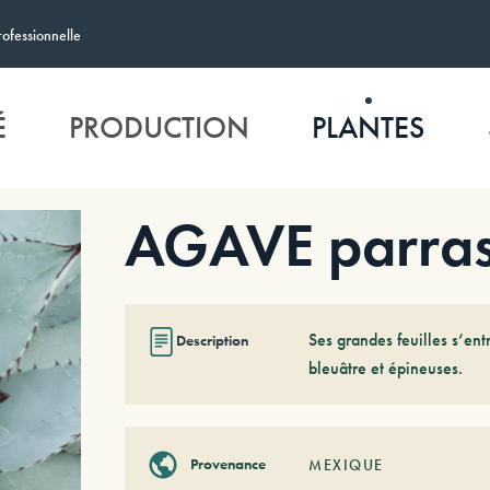
rofessionnelle
É
PRODUCTION
PLANTES
AGAVE parra
Ses grandes feuilles s’entr
Description
bleuâtre et épineuses.
Provenance
MEXIQUE