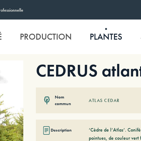
rofessionnelle
É
PRODUCTION
PLANTES
CEDRUS atlant
Nom
ATLAS CEDAR
commun
‘Cèdre de l’Atlas’. Conifè
Description
pointues, de couleur vert