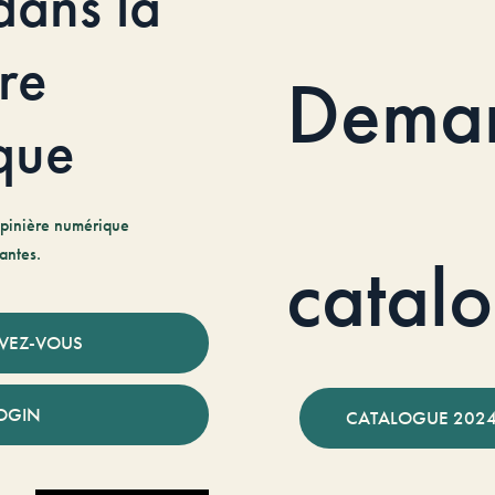
dans la
re
Dema
que
pinière numérique
antes.
catal
IVEZ-VOUS
OGIN
CATALOGUE 2024