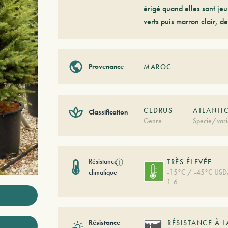
érigé quand elles sont jeu
verts puis marron clair, 
Provenance
MAROC
CEDRUS
ATLANTI
Classification
Genre
Specie/vari
Résistance
ⓘ
TRÈS ÉLEVÉE
climatique
-15°C / -45°C US
1-6
Résistance
RÉSISTANCE À L