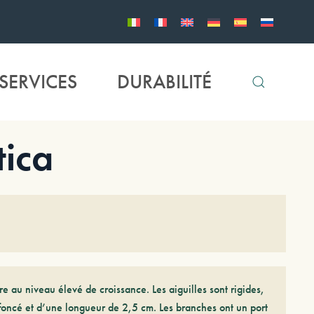
SERVICES
DURABILITÉ
ica
re au niveau élevé de croissance. Les aiguilles sont rigides,
 foncé et d’une longueur de 2,5 cm. Les branches ont un port