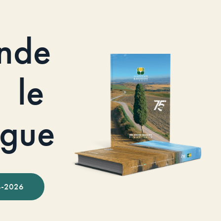
nde
le
ogue
-2026