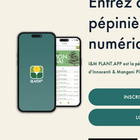
Entrez 
pépiniè
numéri
I&M PLANT.APP est la pé
d’Innocenti & Mangoni Pl
INSCR
L