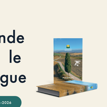
nde
le
ogue
-2026