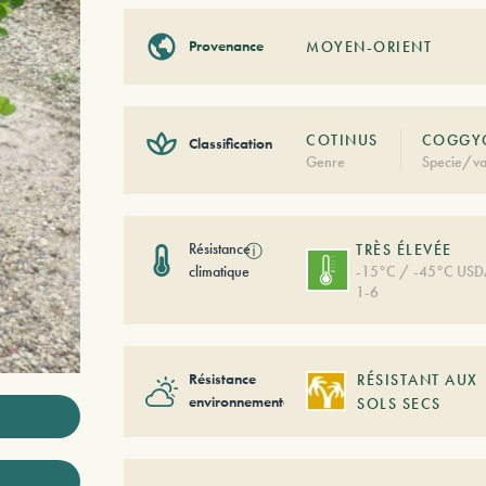
Provenance
MOYEN-ORIENT
COTINUS
COGGYG
Classification
Genre
Specie/va
Résistance
ⓘ
TRÈS ÉLEVÉE
climatique
-15°C / -45°C US
1-6
Résistance
RÉSISTANT AUX
environnementale
SOLS SECS