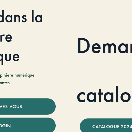
dans la
re
Dema
que
pinière numérique
antes.
catal
IVEZ-VOUS
OGIN
CATALOGUE 2024