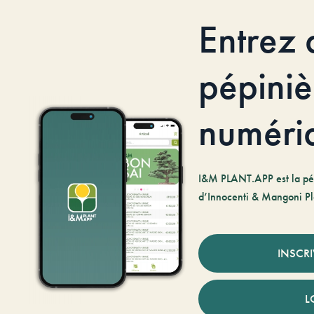
Entrez 
pépiniè
numéri
I&M PLANT.APP est la pé
d’Innocenti & Mangoni Pl
INSCR
L