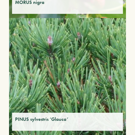
MORUS nigra
PINUS sylvestris ‘Glauca’