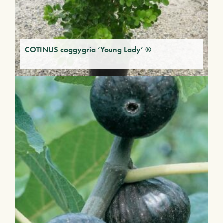
COTINUS coggygria ‘Young Lady’ ®