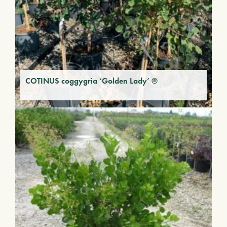
COTINUS coggygria ‘Golden Lady’ ®