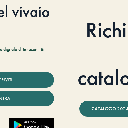
el vivaio
Rich
 digitale di Innocenti &
catal
CRIVITI
NTRA
CATALOGO 2024