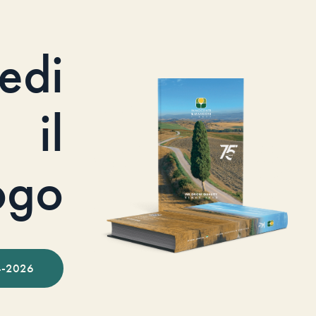
iedi
il
ogo
-2026