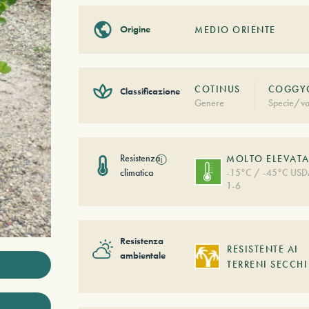
Origine
MEDIO ORIENTE
COTINUS
COGGYG
Classificazione
Genere
Specie/va
Resistenza
ⓘ
MOLTO ELEVAT
climatica
-15°C / -45°C US
1-6
Resistenza
RESISTENTE AI
ambientale
TERRENI SECCHI