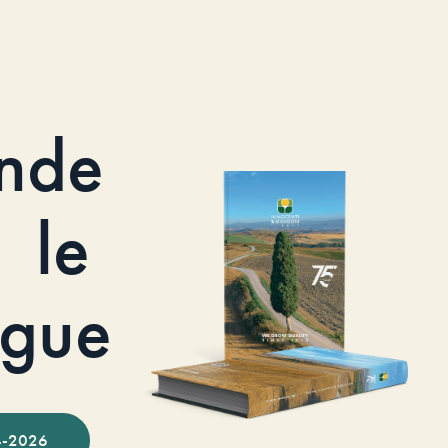
nde
le
ogue
-2026