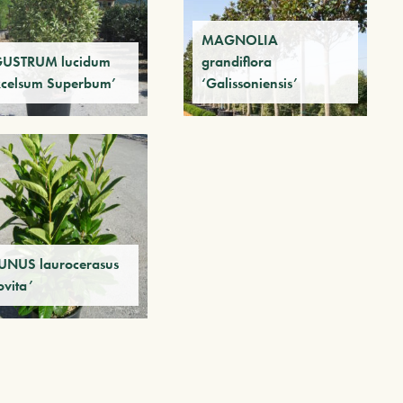
MAGNOLIA
GUSTRUM lucidum
grandiflora
xcelsum Superbum’
‘Galissoniensis’
UNUS laurocerasus
ovita’