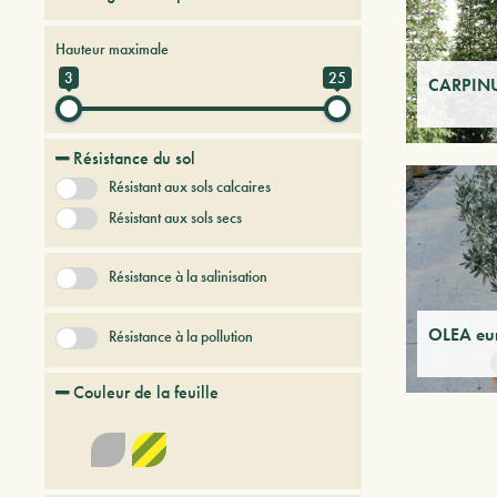
Arbres et arbustes à feuilles caduques
Hauteur maximale
Arbres et arbustes persistants
3
25
CARPINU
Arbres et Plantes du futur
Résistance du sol
Résistant aux sols calcaires
Résistant aux sols secs
Résistance à la salinisation
OLEA eu
Résistance à la pollution
Couleur de la feuille