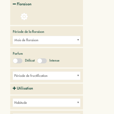
Floraison
Période de la floraison
Mois de floraison
Parfum
Délicat
Intense
Période de fructification
Utilisation
Avenues
Balcons
Haies
Parcs
Habitude
Petits jardins