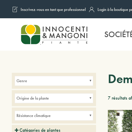
Inscrivez-vous en tant que professionnel
Login à la boutique p
Skip to main content
SOCIÉT
Demi
Genre
7 résultats a
Origine de la plante
Résistance climatique
Catégories de plantes