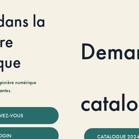
dans la
re
Dema
que
pinière numérique
antes.
catal
IVEZ-VOUS
OGIN
CATALOGUE 2024