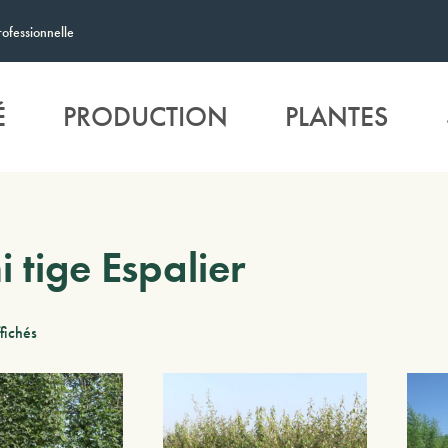
rofessionnelle
É
PRODUCTION
PLANTES
 tige Espalier
ffichés