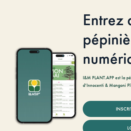
Entrez 
pépiniè
numéri
I&M PLANT.APP est la pé
d’Innocenti & Mangoni Pl
INSCR
L