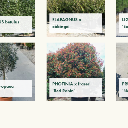
ELAEAGNUS x
LI
S betulus
ebbingei
‘E
PHOTINIA x fraseri
PR
ropaea
‘Red Robin’
‘N