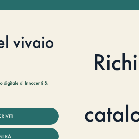
el vivaio
Rich
 digitale di Innocenti &
catal
CRIVITI
NTRA