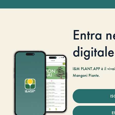
Entra n
digitale
I&M PLANT.APP è il vivaio
Mangoni Piante.
IS
E