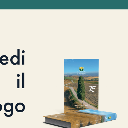
iedi
il
ogo