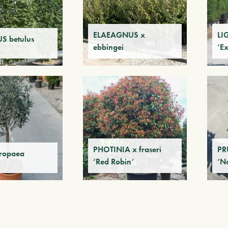
ELAEAGNUS x
LI
S betulus
ebbingei
‘E
PHOTINIA x fraseri
PR
ropaea
‘Red Robin’
‘N