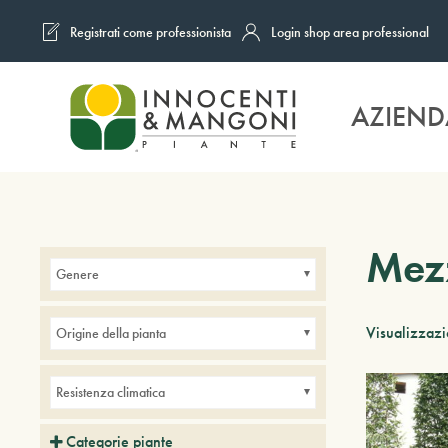
Registrati come professionista
Login shop area professional
Skip to main content
AZIEND
Mezz
Genere
Visualizzazio
Origine della pianta
Resistenza climatica
Categorie piante