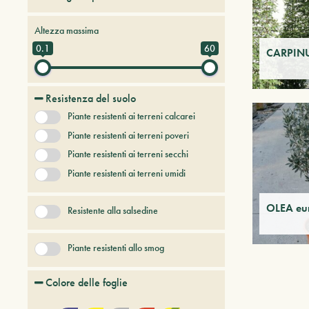
Alberi da frutto
Altezza massima
Alberi e arbusti a foglia caduca
0.1
60
CARPINU
Alberi e arbusti persistenti
Alberi e piante del futuro
Resistenza del suolo
Bambù
Piante resistenti ai terreni calcarei
Conifere
Erbacee perenni
Piante resistenti ai terreni poveri
+ Show More
Piante resistenti ai terreni secchi
Piante resistenti ai terreni umidi
OLEA eu
Resistente alla salsedine
Piante resistenti allo smog
Colore delle foglie