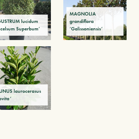
MAGNOLIA
GUSTRUM lucidum
grandiflora
xcelsum Superbum’
‘Galissoniensis’
UNUS laurocerasus
ovita’