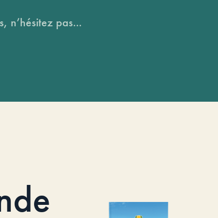
, n’hésitez pas...
nde