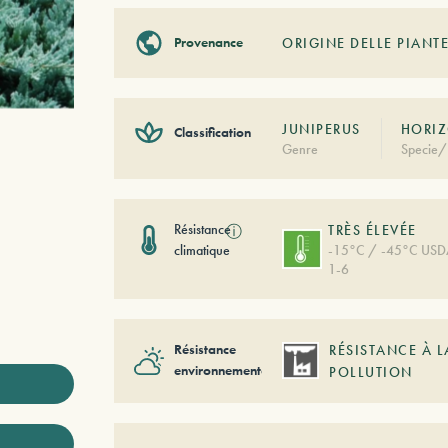
Provenance
ORIGINE DELLE PIANTE
JUNIPERUS
HORIZ
Classification
Genre
Specie/
Résistance
ⓘ
TRÈS ÉLEVÉE
climatique
-15°C / -45°C US
1-6
Résistance
RÉSISTANCE À L
environnementale
POLLUTION