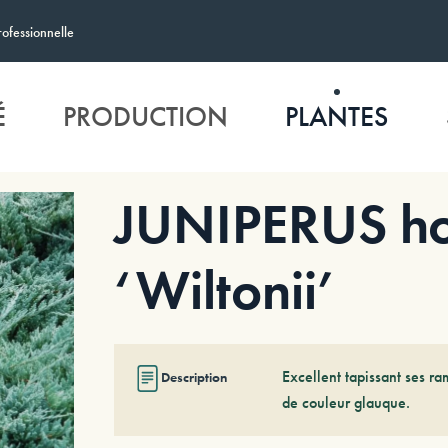
rofessionnelle
É
PRODUCTION
PLANTES
JUNIPERUS hor
‘Wiltonii’
Excellent tapissant ses ra
Description
de couleur glauque.