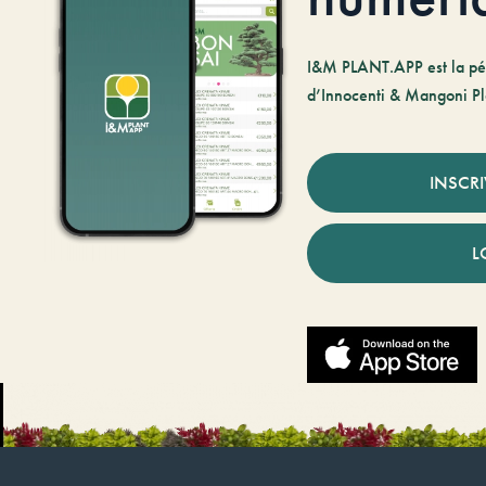
I&M PLANT.APP est la pé
d’Innocenti & Mangoni Pl
INSCR
L