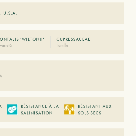
: U.S.A.
ONTALIS 'WILTONII'
CUPRESSACEAE
varietà
Famille
DA
A
RÉSISTANCE À LA
RÉSISTANT AUX
SALINISATION
SOLS SECS