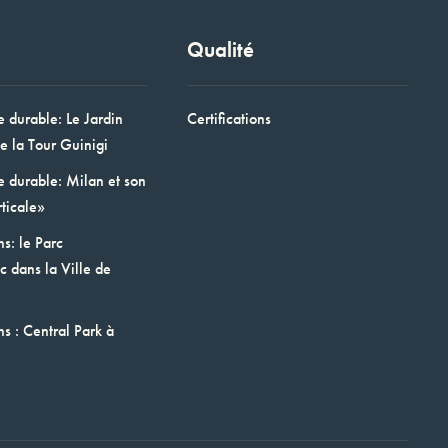
Qualité
e durable: Le Jardin
Certifications
e la Tour Guinigi
e durable: Milan et son
ticale»
ns: le Parc
 dans la Ville de
ns : Central Park à