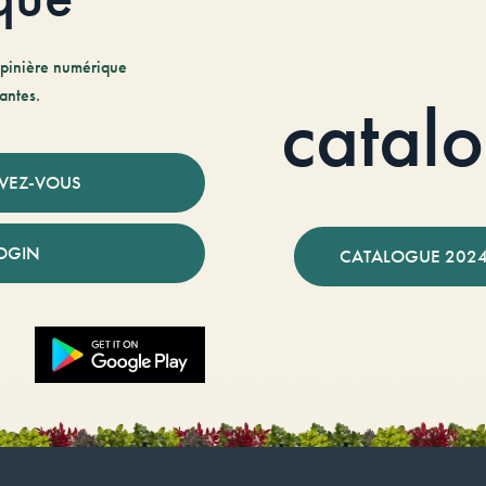
pinière numérique
antes.
catal
IVEZ-VOUS
OGIN
CATALOGUE 2024