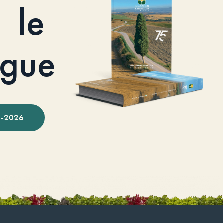
le
ogue
-2026