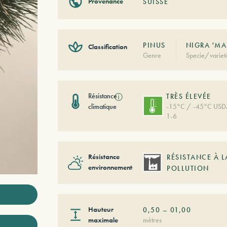
Provenance
SUISSE
PINUS
NIGRA 'MA
Classification
Genre
Specie/variet
Résistance
ⓘ
TRÈS ÉLEVÉE
climatique
-15°C / -45°C US
1-6
Résistance
RÉSISTANCE À L
environnementale
POLLUTION
Hauteur
0,50
–
01,00
maximale
mètres