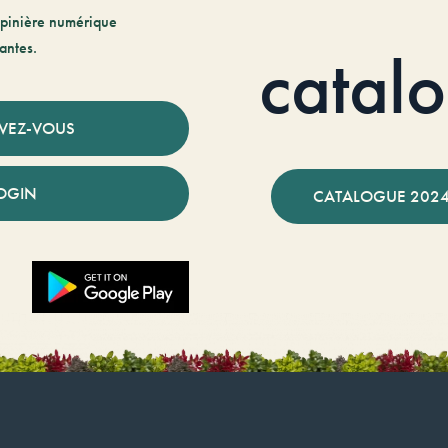
pinière numérique
antes.
catal
IVEZ-VOUS
OGIN
CATALOGUE 2024