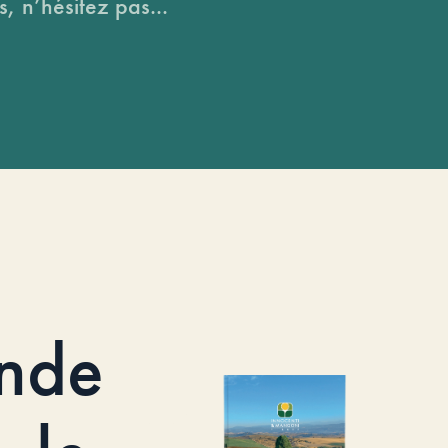
, n’hésitez pas...
nde