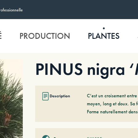
rofessionnelle
É
PRODUCTION
PLANTES
PINUS nigra 
C’est un croisement entre P
Description
moyen, long et doux. Sa fo
Forme naturellement dens