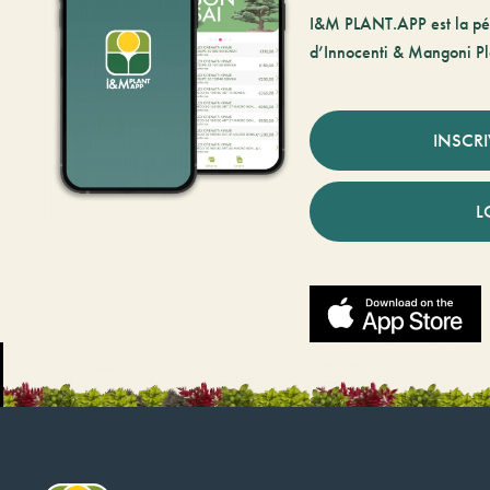
I&M PLANT.APP est la pé
d’Innocenti & Mangoni Pl
INSCR
L