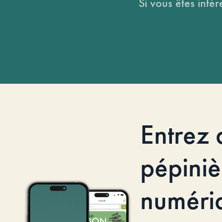
Si vous êtes intér
Entrez 
pépiniè
numéri