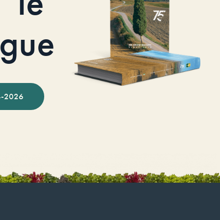
le
ogue
-2026