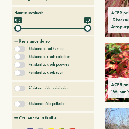
Arbres et arbustes à feuilles caduques
ACER pa
Hauteur maximale
Arbres et arbustes persistants
‘Dissect
0.5
30
Atropur
Arbres et Plantes du futur
Conifères
Fruitiers
Résistance du sol
Lianes
Sans catégorie
Résistant au sol humide
Résistant aux sols calcaires
Résistant aux sols pauvres
Résistant aux sols secs
ACER pa
Résistance à la salinisation
‘Wilson’
Résistance à la pollution
Couleur de la feuille