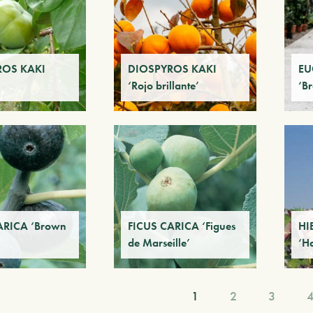
ROS KAKI
DIOSPYROS KAKI
EU
‘Rojo brillante’
‘B
ARICA ‘Brown
FICUS CARICA ‘Figues
HI
de Marseille’
‘H
1
2
3