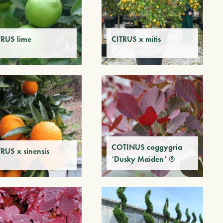
TRUS lime
CITRUS x mitis
COTINUS coggygria
TRUS x sinensis
‘Dusky Maiden’ ®