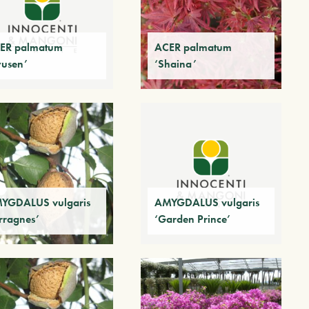
ER palmatum
ACER palmatum
yusen’
‘Shaina’
YGDALUS vulgaris
AMYGDALUS vulgaris
erragnes’
‘Garden Prince’