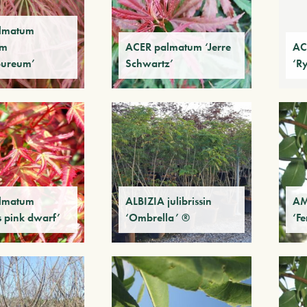
lmatum
um
ACER palmatum ‘Jerre
AC
pureum’
Schwartz’
‘R
lmatum
ALBIZIA julibrissin
AM
s pink dwarf’
‘Ombrella’ ®
‘F