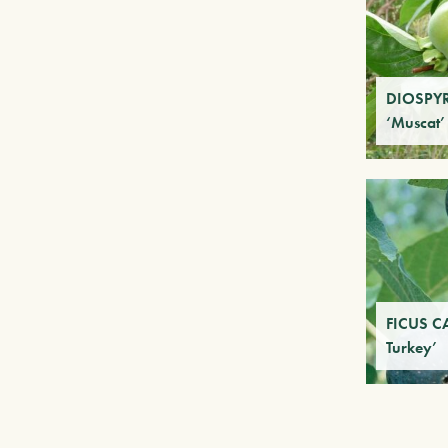
DIOSPY
‘Muscat’
FICUS C
Turkey’