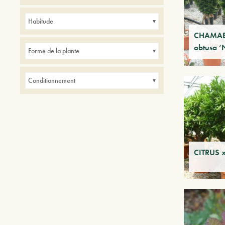
Avenues
Balcons
Haies
Parcs
Habitude
Petits jardins
CHAMAE
obtusa ‘
Forme de la plante
Conditionnement
CITRUS x