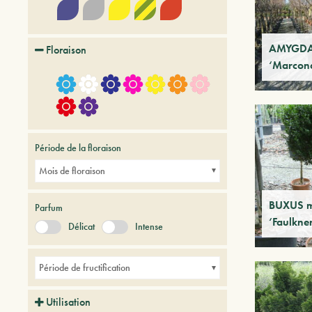
AMYGDAL
Floraison
‘Marcon
Période de la floraison
Mois de floraison
BUXUS m
Parfum
‘Faulkne
Délicat
Intense
Période de fructification
Utilisation