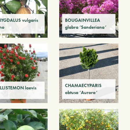
YGDALUS vulgaris
BOUGAINVILLEA
no
glabra ‘Sanderiana’
CHAMAECYPARIS
LLISTEMON laevis
obtusa ‘Aurora’