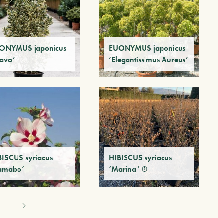
ONYMUS japonicus
EUONYMUS japonicus
ravo’
‘Elegantissimus Aureus’
BISCUS syriacus
HIBISCUS syriacus
amabo’
‘Marina’ ®
4