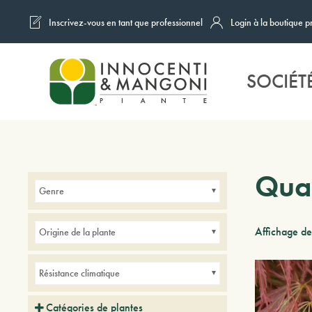
Inscrivez-vous en tant que professionnel
Login à la boutique p
Skip to main content
SOCIÉT
Quar
Genre
Affichage de
Origine de la plante
Résistance climatique
Catégories de plantes