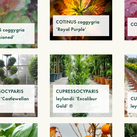
COTINUS coggygria
CO
‘Royal Purple’
 coggygria
hioned’
SOCYPARIS
CUPRESSOCYPARIS
 ‘Castlewellan
leylandii ‘Excalibur
CU
Gold’ ®
ley