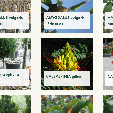
US vulgaris
AMYGDALUS vulgaris
AM
a’
‘Princesse’
na
icrophylla
CAESALPINIA gilliesii
CA
r’