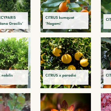
CYPARIS
CITRUS kumquat
CI
Nana Gracilis’
‘Nagami’
 nobilis
CITRUS x paradisi
CI