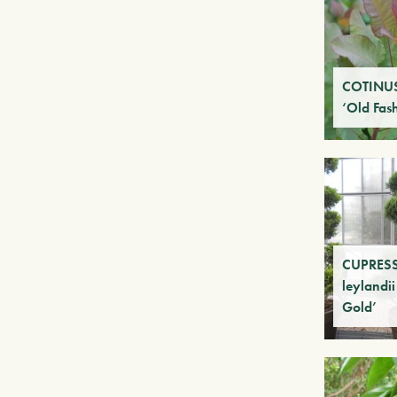
COTINUS
‘Old Fas
CUPRES
leylandii
Gold’