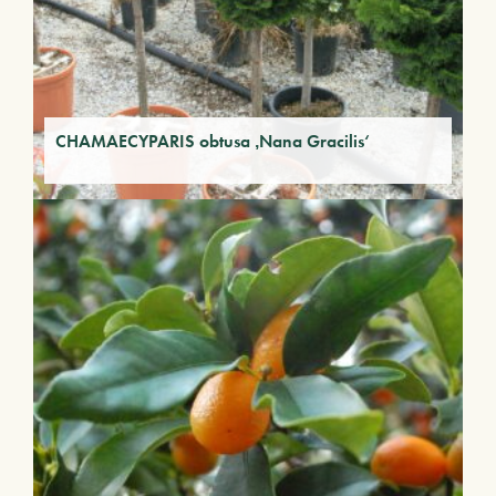
CHAMAECYPARIS obtusa ‚Nana Gracilis‘