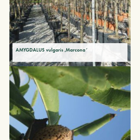
AMYGDALUS vulgaris ‚Marcona‘