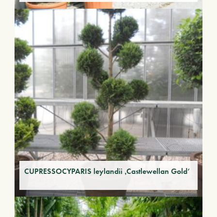
CUPRESSOCYPARIS leylandii ‚Castlewellan Gold‘