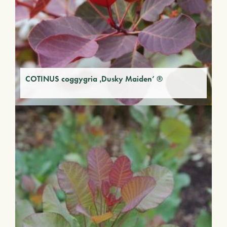
COTINUS coggygria ‚Dusky Maiden‘ ®