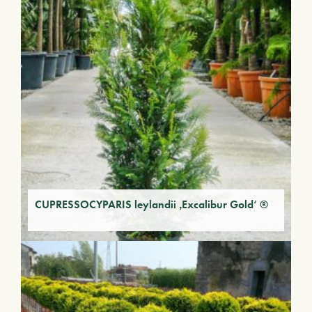
CUPRESSOCYPARIS leylandii ‚Excalibur Gold‘ ®