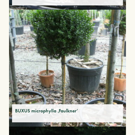
BUXUS microphylla ‚Faulkner‘