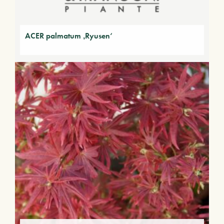
ACER palmatum ‚Ryusen‘