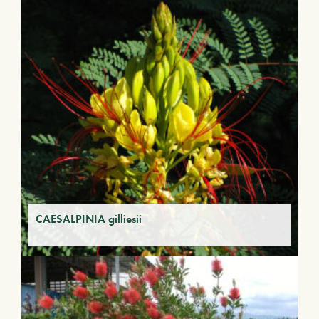
CAESALPINIA gilliesii