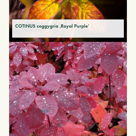
COTINUS coggygria ‚Royal Purple‘