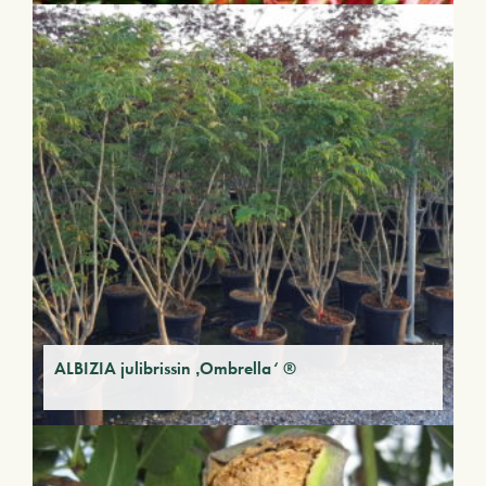
ALBIZIA julibrissin ‚Ombrella‘ ®