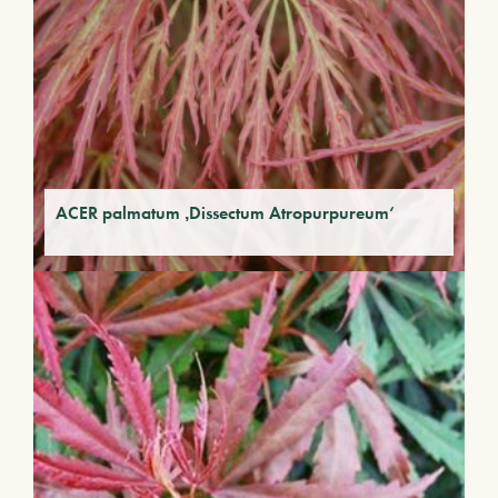
ACER palmatum ‚Dissectum Atropurpureum‘