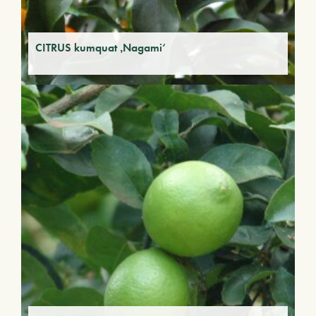
CITRUS kumquat ‚Nagami‘