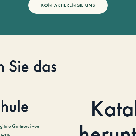
KONTAKTIEREN SIE UNS
n Sie das
Kata
hule
herun
gitale Gärtnerei von
nzen.