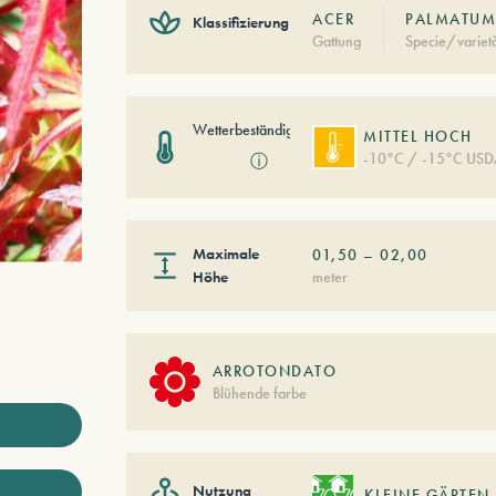
ACER
PALMATUM 
Klassifizierung
Gattung
Specie/variet
Wetterbeständigkeit
MITTEL HOCH
-10°C / -15°C USD
ⓘ
Maximale
01,50
–
02,00
Höhe
meter
ARROTONDATO
Blühende farbe
Nutzung
KLEINE GÄRTEN