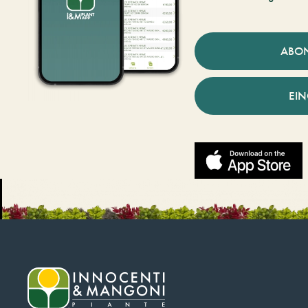
ABO
EI