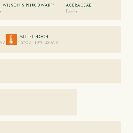
'WILSON'S PINK DWARF'
ACERACEAE
à
Familie
MITTEL HOCH
A 7
-5°C / -10°C USDA 8