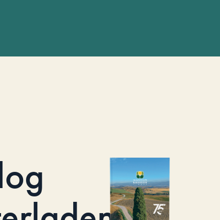
log
terladen