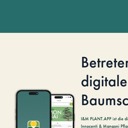
Betrete
digitale
Baumsc
I&M PLANT.APP ist die di
Innocenti & Mangoni Pfla