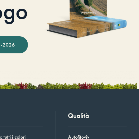
ogo
-2026
Qualità
 tutti i colori
Autofitoviv