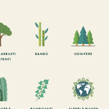
E ARBUSTI
BAMBÙ
CONIFERE
STENTI
ACEE E
RAMPICANTI
ALBERI E PIANTE