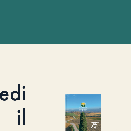
iedi
il