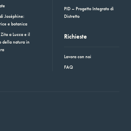
ate
PID – Progetto Integrato di
 di Joséphine:
Distretto
rice e botanica
Zita a Lucca e il
Richieste
o della natura in
era
Lavora con noi
FAQ