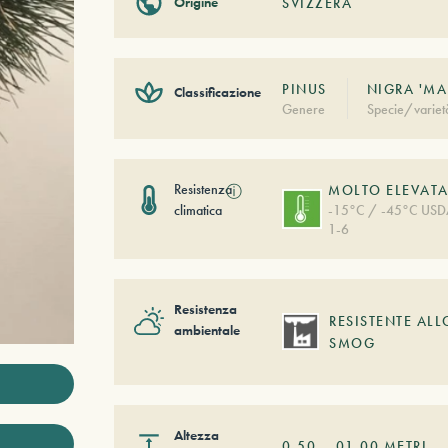
Origine
SVIZZERA
PINUS
NIGRA 'MA
Classificazione
Genere
Specie/variet
Resistenza
ⓘ
MOLTO ELEVAT
climatica
-15°C / -45°C US
1-6
Resistenza
RESISTENTE ALL
ambientale
SMOG
Altezza
0,50
–
01,00
METRI