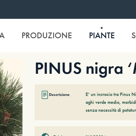
A
PRODUZIONE
PIANTE
S
PINUS nigra 
E’ un incrocio tra Pinus N
Descrizione
aghi verde medio, morbidi
senza necessità di potatur