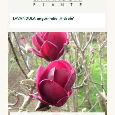
LAVANDULA angustifolia ‚Hidcote‘