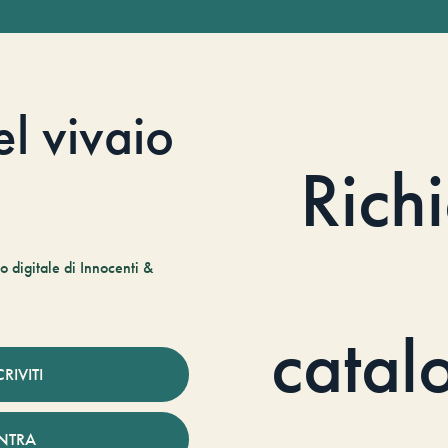
el vivaio
Rich
 digitale di Innocenti &
catal
CRIVITI
NTRA