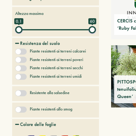
Alberi da frutto
Altezza massima
Alberi e arbusti a foglia caduca
CERCIS c
0.1
60
‘Ruby Fal
Alberi e arbusti persistenti
Alberi e piante del futuro
Resistenza del suolo
Bambù
Piante resistenti ai terreni calcarei
Conifere
Erbacee perenni
Piante resistenti ai terreni poveri
+ Show More
Piante resistenti ai terreni secchi
Piante resistenti ai terreni umidi
PITTOS
tenuifoli
Resistente alla salsedine
Queen’
Piante resistenti allo smog
Colore delle foglie