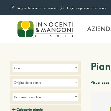
Registrati come professionista
Login shop area professional
Skip to main content
AZIEND
Pian
Genere
Visualizzazio
Origine della pianta
Resistenza climatica
Categorie piante