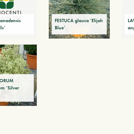
anadensis
FESTUCA glauca ‘Elijah
LA
ls’
Blue’
ang
PORUM
um ‘Silver