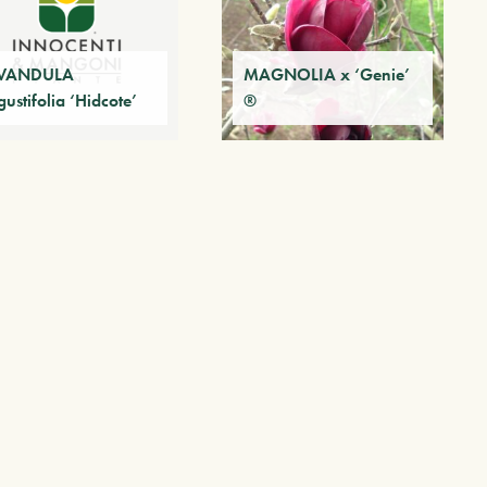
VANDULA
MAGNOLIA x ‘Genie’
ustifolia ‘Hidcote’
®