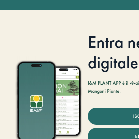
Entra n
digitale
I&M PLANT.APP è il vivaio
Mangoni Piante.
IS
E