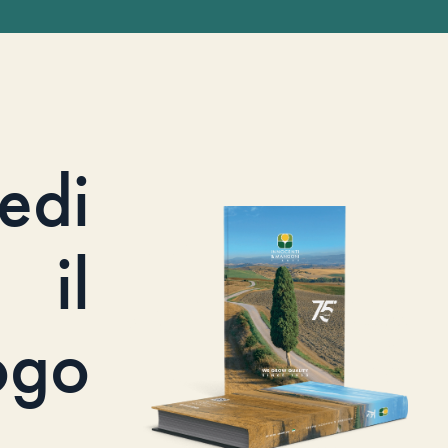
iedi
il
ogo